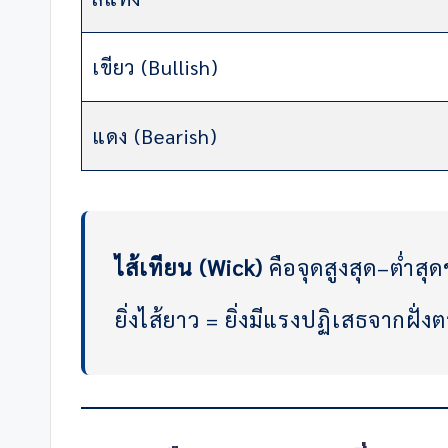
เขียว (Bullish)
แดง (Bearish)
ไส้เทียน (Wick)
คือจุดสูงสุด–ต่ำสุ
ยิ่งไส้ยาว = ยิ่งมีแรงปฏิเสธจากฝั่ง