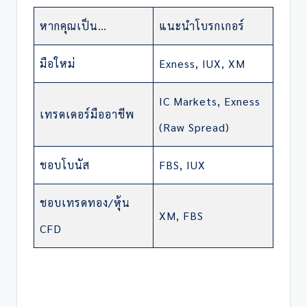
หากคุณเป็น…
แนะนำโบรกเกอร์
มือใหม่
Exness, IUX, XM
IC Markets, Exness
เทรดเดอร์มืออาชีพ
(Raw Spread)
ชอบโบนัส
FBS, IUX
ชอบเทรดทอง/หุ้น
XM, FBS
CFD