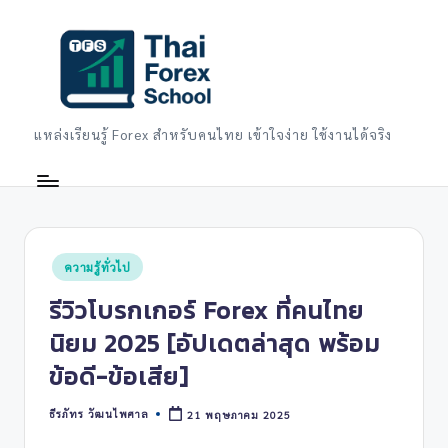
Skip
to
content
แหล่งเรียนรู้ Forex สำหรับคนไทย เข้าใจง่าย ใช้งานได้จริง
Posted
ความรู้ทั่วไป
in
รีวิวโบรกเกอร์ Forex ที่คนไทย
นิยม 2025 [อัปเดตล่าสุด พร้อม
ข้อดี-ข้อเสีย]
ธีรภัทร วัฒนไพศาล
21 พฤษภาคม 2025
Posted
by