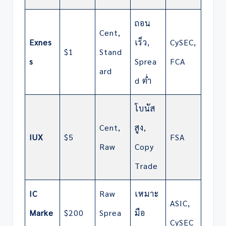
ถอน
Cent,
Exnes
เร็ว,
CySEC,
$1
Stand
s
Sprea
FCA
ard
d ต่ำ
โบนัส
Cent,
สูง,
IUX
$5
FSA
Raw
Copy
Trade
IC
Raw
เหมาะ
ASIC,
Marke
$200
Sprea
มือ
CySEC