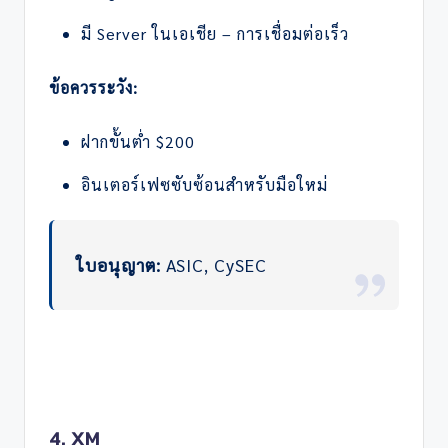
มี Server ในเอเชีย – การเชื่อมต่อเร็ว
ข้อควรระวัง:
ฝากขั้นต่ำ $200
อินเตอร์เฟซซับซ้อนสำหรับมือใหม่
ใบอนุญาต:
ASIC, CySEC
4.
XM