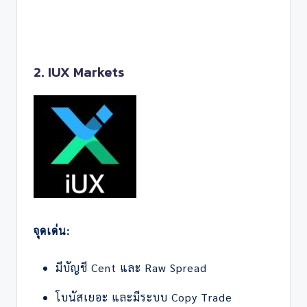
2.
IUX Markets
จุดเด่น:
มีบัญชี Cent และ Raw Spread
โบนัสเยอะ และมีระบบ Copy Trade