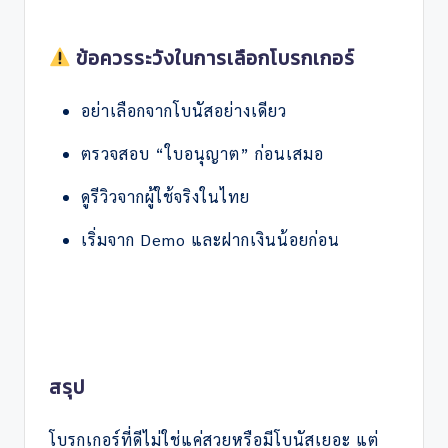
ข้อควรระวังในการเลือกโบรกเกอร์
อย่าเลือกจากโบนัสอย่างเดียว
ตรวจสอบ “ใบอนุญาต” ก่อนเสมอ
ดูรีวิวจากผู้ใช้จริงในไทย
เริ่มจาก Demo และฝากเงินน้อยก่อน
สรุป
โบรกเกอร์ที่ดีไม่ใช่แค่สวยหรือมีโบนัสเยอะ แต่