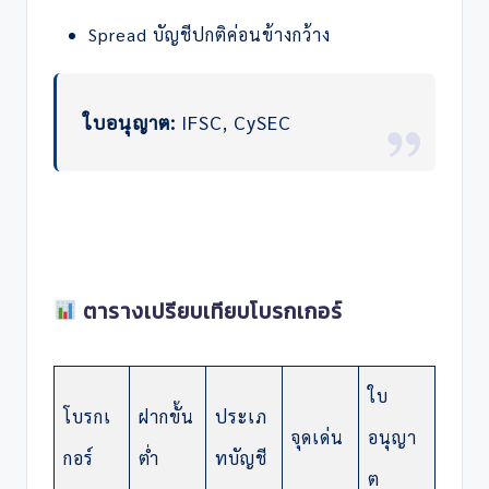
Spread บัญชีปกติค่อนข้างกว้าง
ใบอนุญาต:
IFSC, CySEC
ตารางเปรียบเทียบโบรกเกอร์
ใบ
โบรกเ
ฝากขั้น
ประเภ
จุดเด่น
อนุญา
กอร์
ต่ำ
ทบัญชี
ต